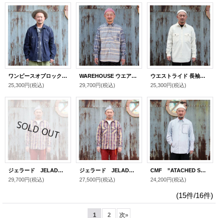
ワンピースオブロック ONE-PIECE OF ROCK L/S WORK SHIRTS -DOCK SHIRTS- [9OZ DENIM]
WAREHOUSE ウエアハウス John Gluckow Lot JG-16 King of the Madras Shirts [CHECK]
ウエストライド 長袖ワークシャツ WEST RIDE FARMER PULLOVER WORK SHIRTS [OFF]
25,300円
(税込)
29,700円
(税込)
25,300円
(税込)
ジェラード JELADO UNION WORKER SHIRT REGULER LENGTH[PEANUTS]
ジェラード JELADO UNION WORKER SHIRT REGULER LENGTH[PEANUTS]
CMF ”ATACHED SHIRTS” [GRAY] CMF2601-S02
29,700円
(税込)
27,500円
(税込)
24,200円
(税込)
(15件/16件)
1
2
次
»