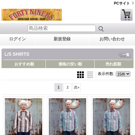
PCサイト
ログイン
新規登録
お問い合わせ
L/S SHIRTS
一覧
おすすめ順
価格の安い順
売れ筋順
表示件数
:
1
2
次
»