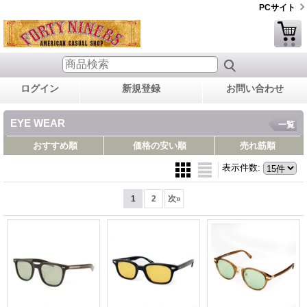
PCサイト
ログイン
新規登録
お問い合わせ
EYE WEAR
一覧
おすすめ順
価格の安い順
売れ筋順
表示件数
:
1
2
次
»