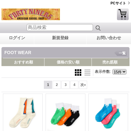
PCサイト
ログイン
新規登録
お問い合わせ
FOOT WEAR
一覧
おすすめ順
価格の安い順
売れ筋順
表示件数
:
1
2
3
4
次
»