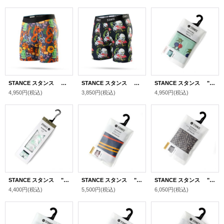
STANCE スタンス "ODE TO CALI BOXER BRIEF" [BLACK]
STANCE スタンス "PALM SLAYER BOXER BRIEF" [BLACK]
STANCE スタンス "CHERRIES BOXER BRIEF" [CHERRY ]
4,950円
(税込)
3,850円
(税込)
4,950円
(税込)
STANCE スタンス "KEARNY BOXER BRIEF" [MINT]
STANCE スタンス "STRIPE BOXER BRIEF" [ORANGE]
STANCE スタンス "IT IS PAISLEY WHOLESTER BOXER BRIEF" [GRAY]
4,400円
(税込)
5,500円
(税込)
6,050円
(税込)