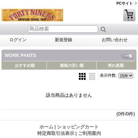
PCサイト
ログイン
新規登録
お問い合わせ
WORK PANTS
一覧
おすすめ順
価格の安い順
売れ筋順
表示件数
:
該当商品はありません
(0件/0件)
ホーム
|
ショッピングカート
特定商取引法表示
|
ご利用案内