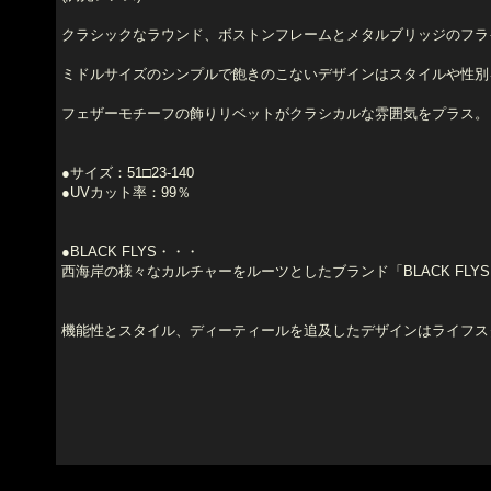
クラシックなラウンド、ボストンフレームとメタルブリッジのフラ
ミドルサイズのシンプルで飽きのこないデザインはスタイルや性別
フェザーモチーフの飾りリベットがクラシカルな雰囲気をプラス。
●サイズ：51□23-140
●UVカット率：99％
●BLACK FLYS・・・
西海岸の様々なカルチャーをルーツとしたブランド「BLACK FLY
機能性とスタイル、ディーティールを追及したデザインはライフス