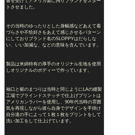
響を受けてアメリカ製に拘りブランドをスター
トさせました。
その当時のゆったりとした身幅感などあえて着
づらさや不恰好さをあえて感じさせるパターン
にしておりブランド名のSLOPPYはだらしな
い、いい加減な、などの意味を含んでいます。
製品は米綿特有の厚手のオリジナル生地を使用
しオリジナルのボディーで作っています。
袖口と裾のまつりは当時と同じようにLAの縫製
工場でブラインドステッチで仕上げプリントは
アメリカンラバーを使用し、90年代当時の雰囲
気を再現しながら彼ら自身でデザインを手掛け
自分達の手によって１枚１枚をプリントをして
洗い加工をして仕上げています。