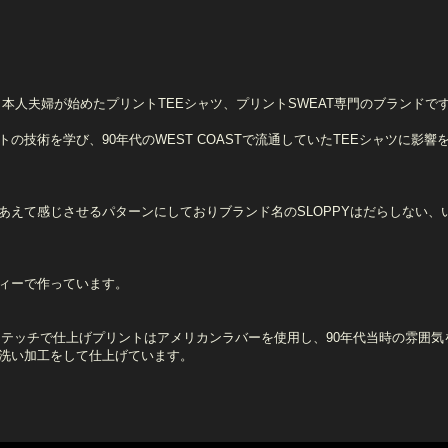
の日本人夫婦が始めたプリントTEEシャツ、プリントSWEAT専門のブランドで
技術を学び、90年代のWEST COASTで流通していたTEEシャツに影響
あえて感じさせるパターンにしておりブランド名のSLOPPYはだらしない、
ィーで作っています。
ステッチで仕上げプリントはアメリカンラバーを使用し、90年代当時の雰
洗い加工をして仕上げています。