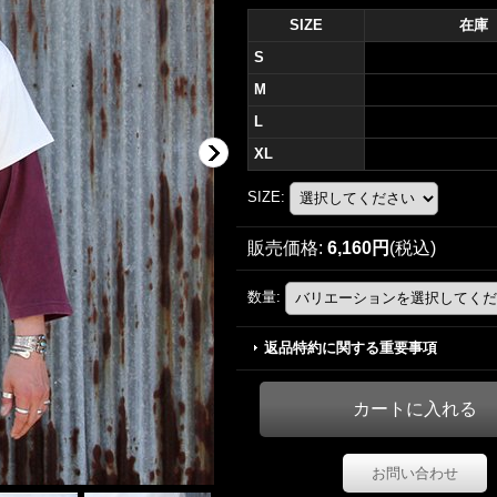
SIZE
在庫
S
M
L
XL
SIZE
:
販売価格
:
6,160円
(税込)
数量
:
返品特約に関する重要事項
お問い合わせ