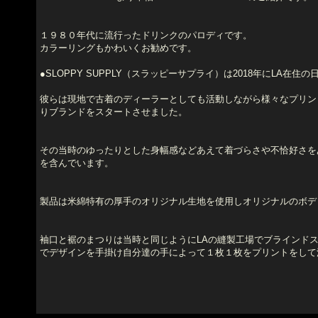
１９８０年代に流行ったドリンクのパロディです。
カラーリングもかわいくお勧めです。
●SLOPPY SUPPLY（スラッピーサプライ）は2018年にLA在住
彼らは現地で古着のディーラーとしても活動しながら様々なプリントの
りブランドをスタートさせました。
その当時のゆったりとした身幅感などあえて着づらさや不恰好さを
を含んでいます。
製品は米綿特有の厚手のオリジナル生地を使用しオリジナルのボデ
袖口と裾のまつりは当時と同じようにLAの縫製工場でブラインド
でデザインを手掛け自分達の手によって１枚１枚をプリントをして