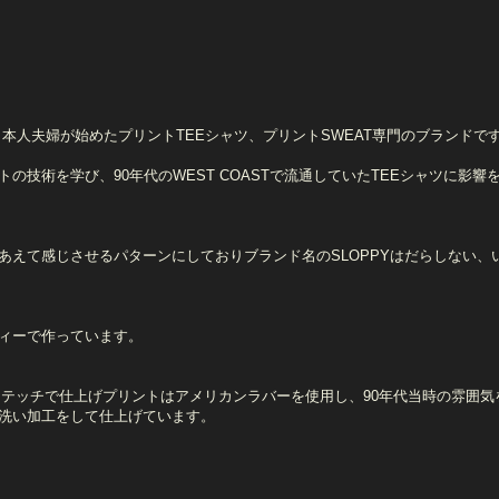
の日本人夫婦が始めたプリントTEEシャツ、プリントSWEAT専門のブランドで
技術を学び、90年代のWEST COASTで流通していたTEEシャツに影響
あえて感じさせるパターンにしておりブランド名のSLOPPYはだらしない、
ィーで作っています。
ステッチで仕上げプリントはアメリカンラバーを使用し、90年代当時の雰
洗い加工をして仕上げています。