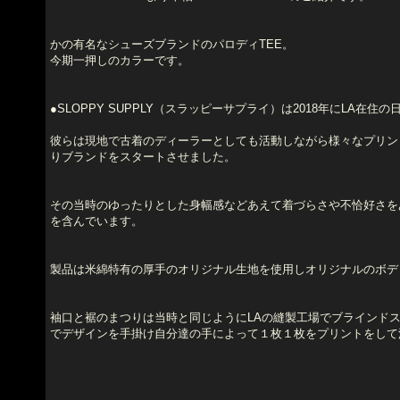
かの有名なシューズブランドのパロディTEE。
今期一押しのカラーです。
●SLOPPY SUPPLY（スラッピーサプライ）は2018年にLA在住
彼らは現地で古着のディーラーとしても活動しながら様々なプリントの
りブランドをスタートさせました。
その当時のゆったりとした身幅感などあえて着づらさや不恰好さを
を含んでいます。
製品は米綿特有の厚手のオリジナル生地を使用しオリジナルのボデ
袖口と裾のまつりは当時と同じようにLAの縫製工場でブラインド
でデザインを手掛け自分達の手によって１枚１枚をプリントをして