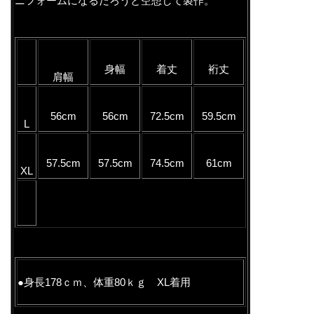
ニフォームになるだろうと空想して製作。
身幅
着丈
裄丈
肩幅
56cm
56cm
72.5cm
59.5cm
L
57.5cm
57.5cm
74.5cm
61cm
XL
●身長178ｃｍ、体重80ｋｇ XL着用