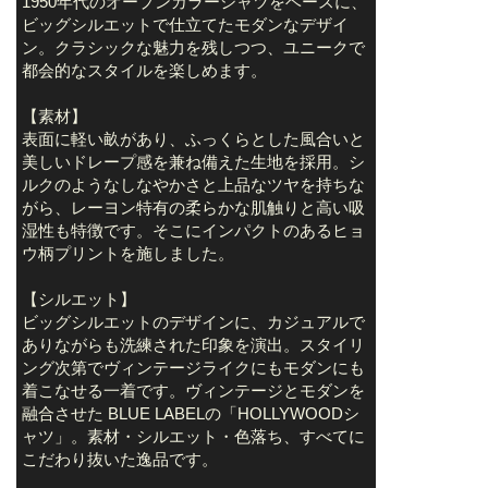
1950年代のオープンカラーシャツをベースに、
ビッグシルエットで仕立てたモダンなデザイ
ン。クラシックな魅力を残しつつ、ユニークで
都会的なスタイルを楽しめます。
【素材】
表面に軽い畝があり、ふっくらとした風合いと
美しいドレープ感を兼ね備えた生地を採用。シ
ルクのようなしなやかさと上品なツヤを持ちな
がら、レーヨン特有の柔らかな肌触りと高い吸
湿性も特徴です。そこにインパクトのあるヒョ
ウ柄プリントを施しました。
【シルエット】
ビッグシルエットのデザインに、カジュアルで
ありながらも洗練された印象を演出。スタイリ
ング次第でヴィンテージライクにもモダンにも
着こなせる一着です。ヴィンテージとモダンを
融合させた BLUE LABELの「HOLLYWOODシ
ャツ」。素材・シルエット・色落ち、すべてに
こだわり抜いた逸品です。