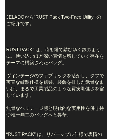
JELADOから"RUST Pack Two-Face Utility" の
ご紹介です。
RUST PACK” は、時を経て錆びゆく鉄のよう
に、使い込むほど深い表情を増していく存在を
テーマに構築されたバッグ。
ヴィンテージのファブリックを活かし、タフで
実直な縫製仕様を踏襲。装飾を排した武骨なま
いは、まるで工業製品のような質実剛健さを宿
しています。
無骨なヘリテージ感と現代的な実用性を併せ持
つ唯一無二のバッグへと昇華。
“RUST PACK” は、リバーシブル仕様で表情の