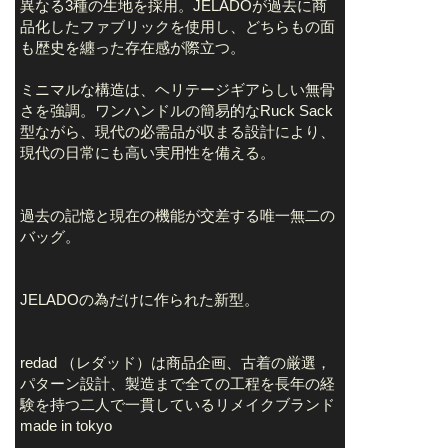
異なる3種の生地を採用。JELADOが過去に商
品化したファブリックを使用し、どちらもの面
も歴史を纏った存在感が際立つ。
ミニマルな構造は、ヘリテージギアらしい無骨
さを強調。ワンハンドルの簡易的なRuck Sack
型ながら、現代の必需品が収まる設計により、
現代の日常にも高い実用性を備える。
過去の記憶と現在の機能が交差する唯一無二の
バッグ。
JELADOの為だけに作られた新型。
redad （レダッド）は商品企画、古着の厳選，
パターン設計、製造まで全ての工程を長年の経
験を持つ二人で一貫しているリメイクブランド
made in tokyo